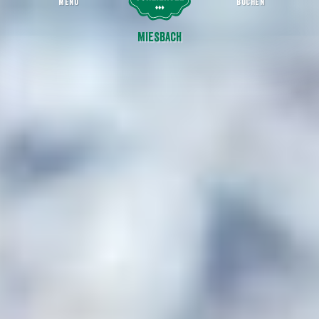
MENU
BUCHEN
Sieben verschiedene Blickwinkel
Miesbacher Stadtgeschichten
Miesbach