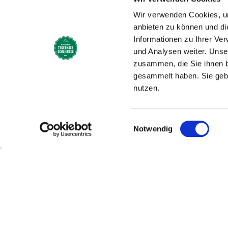
Startseite
Geniessen
E
Wir verwenden Cookies, um
anbieten zu können und di
Einkaufse
Informationen zu Ihrer Ve
und Analysen weiter. Unse
zusammen, die Sie ihnen b
gesammelt haben. Sie gebe
Die Einkaufsstadt Miesba
nutzen.
Weitere Informationen zu
Gemeinschaftswerbung M
Einwilligungsauswahl
Notwendig