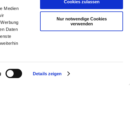
Cookies zulassen
le Medien
ir
Nur notwendige Cookies
, Werbung
verwenden
ren Daten
ienste
weiterhin
n Sie bei der
g
Details zeigen