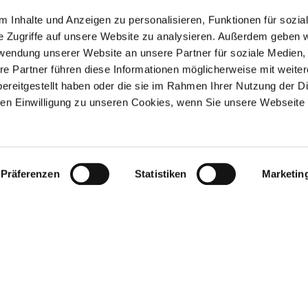
inkaufserlebnis
 Inhalte und Anzeigen zu personalisieren, Funktionen für sozia
e Zugriffe auf unsere Website zu analysieren. Außerdem geben w
rlebnis
rwendung unserer Website an unsere Partner für soziale Medien
re Partner führen diese Informationen möglicherweise mit weite
ereitgestellt haben oder die sie im Rahmen Ihrer Nutzung der D
n Einwilligung zu unseren Cookies, wenn Sie unsere Webseite 
ch!
m Einkaufserlebnis in der Stadt Miesbach finde
iesbach e.V.
Präferenzen
Statistiken
Marketin