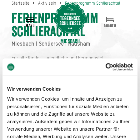
Startseite
Aktiv sein
Ferienprogramm Schlierachtal
Ferienprogramm
MENU
BUCHEN
Schlierachtal
Miesbach
Miesbach | Schliersee | Hausham
Für alle Kinder, Jugendliche und Feriengäste!
Die großen Ferien stehen vor der Tür und es wartet ein
Wir verwenden Cookies
Sommer voller Abenteuer auf Euch!
Wir verwenden Cookies, um Inhalte und Anzeigen zu
Das kunterbunte Angebot reicht vom Kletter- oder Tennis-
personalisieren, Funktionen für soziale Medien anbieten
Camp bis hin zum Kreativ werden oder Forschen.
zu können und die Zugriffe auf unsere Website zu
analysieren. Außerdem geben wir Informationen zu Ihrer
HIER GEHT'S ZU DEN
Verwendung unserer Website an unsere Partner für
soziale Medien, Werbung und Analysen weiter. Unsere