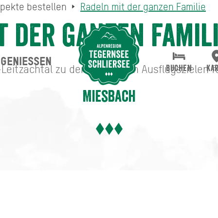
pekte bestellen
Radeln mit der ganzen Familie
t der ganzen Famil
GENIESSEN
Suche abschicken
Leitzachtal zu den schönsten Ausflugszielen fü
BUCHEN
KA
Miesbach