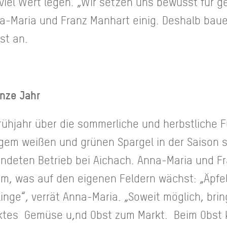
 viel Wert legen. „Wir setzen uns bewusst für 
na-Maria und Franz Manhart einig. Deshalb baue
st an.
nze Jahr
hjahr über die sommerliche und herbstliche Fü
gem weißen und grünen Spargel in der Saison s
ndeten Betrieb bei Aichach. Anna-Maria und F
m, was auf den eigenen Feldern wächst: „Äpfe
linge“, verrät Anna-Maria. „Soweit möglich, bri
tes Gemüse u,nd Obst zum Markt. Beim Obst k