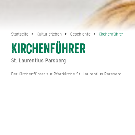
Startseite
Kultur erleben
Geschichte
Kirchenführer
Kirchenführer
St. Laurentius Parsberg
Der Kirchenführer zur Pfarrkirche St. Laurentius Parsberg
ist in der Kirche selbst und im Kulturzentrum Waitzinger
Keller Miesbach zum Preis von 3,-€ erhältlich.