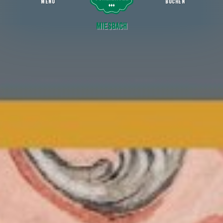
MENU
BUCHEN
Kirchenführer
Startseite
Kultur erleben
Geschichte
Miesbach