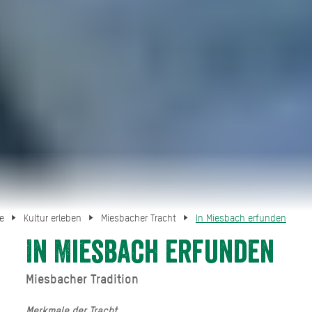
te
Kultur erleben
Miesbacher Tracht
In Miesbach erfunden
In Miesbach erfunden
Miesbacher Tradition
Merkmale der Tracht