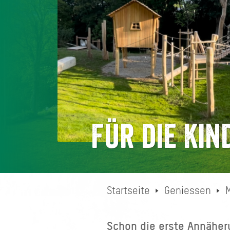
Für die Kin
Startseite
Geniessen
Schon die erste Annäheru