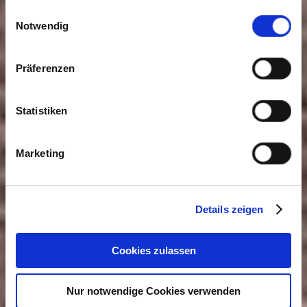
gesammelt haben. Sie geben Einwilligung zu unseren
Einwilligungsauswahl
Cookies, wenn Sie unsere Webseite weiterhin nutzen.
Notwendig
Präferenzen
Statistiken
Marketing
Details zeigen
Cookies zulassen
Nur notwendige Cookies verwenden