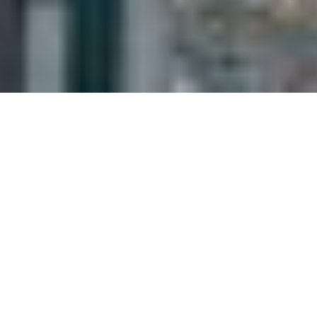
Miesbacher Stadtgeschichten
Ein neuer Maibaum für Miesbach
Ein neuer Maibaum
für Miesbach
„ES KNISTERT SCHON“, SIND SICH
WALTER FRAUNHOFER UND STEFAN
BAUMGARTNER EINIG. DAS, WAS DA