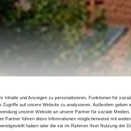
| Festgottesdienst mit Speisensegnung
 Inhalte und Anzeigen zu personalisieren, Funktionen für sozia
e Zugriffe auf unsere Website zu analysieren. Außerdem geben w
tag | Festgottesdi
rwendung unserer Website an unsere Partner für soziale Medien
re Partner führen diese Informationen möglicherweise mit weite
ereitgestellt haben oder die sie im Rahmen Ihrer Nutzung der D