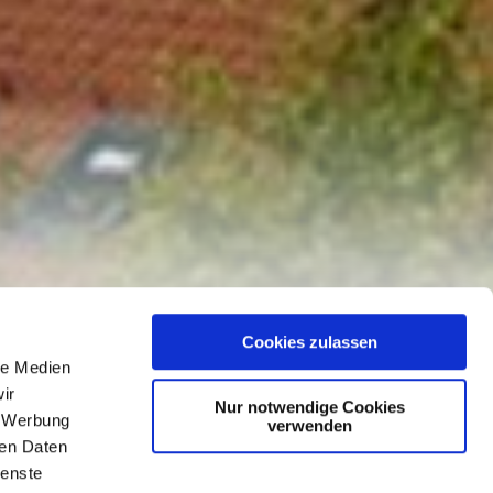
Cookies zulassen
le Medien
ir
Nur notwendige Cookies
enst mit
, Werbung
verwenden
ren Daten
ienste