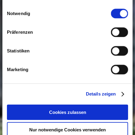
gesammelt haben. Sie geben Einwilligung zu unseren
Einwilligungsauswahl
Cookies, wenn Sie unsere Webseite weiterhin nutzen.
Notwendig
Präferenzen
Statistiken
Marketing
Details zeigen
Cookies zulassen
Nur notwendige Cookies verwenden