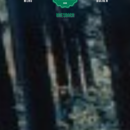
MENU
BUCHEN
Anheizholz | Funkenflug
Startseite
Miesbach