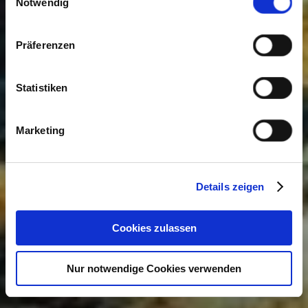
Cookies, wenn Sie unsere Webseite weiterhin nutzen.
Notwendig
Präferenzen
Statistiken
Marketing
Details zeigen
Cookies zulassen
Nur notwendige Cookies verwenden