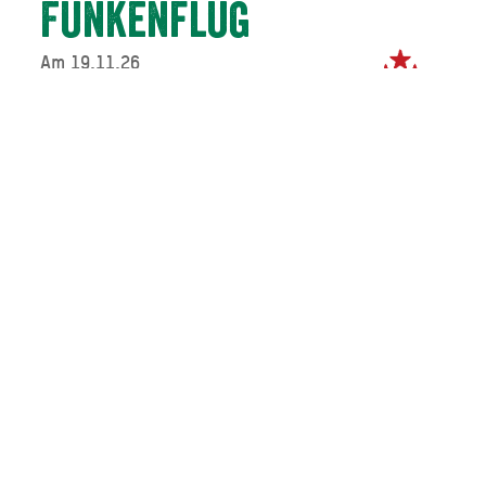
Funkenflug
Am 19.11.26
Direkt buchen
Der fantastische Blick von Schnaitsee über den Chiemsee
in die Berge – vielleicht ist es dieser Weitblick, der den
Songs von Anheizholz so viel Dynamik verleiht. Ein
kraftvoller, mitreißender und vor allem sehr eigener
Sound ist da entstanden, eine Melange aus Folk, Pop und
klassischer Musik mit hörbar bayerischen Wurzeln.
Mehrstimmiger Gesang, begleitet von Gitarre, Cello,
Kontrabass und zarten Blockflötensolos. Schlagzeug und
Synthi bringen lässige Popsounds mit dazu. Die Songs
klingen wie eine Liebeserklärung an die sanft hügelige
Heimat mit Ausflügen nach Irland bis hinauf in die raue
Schönheit Norwegens.