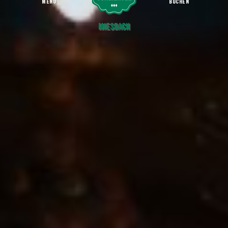
MENU
BUCHEN
Adventsmarkt im Pfarrheim
Startseite
Miesbach