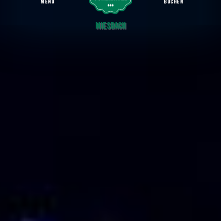
MENU
BUCHEN
Der Bayerische Rundfunk zu Gast im Kulturzentrum Waitzinger Keller
Miesbach