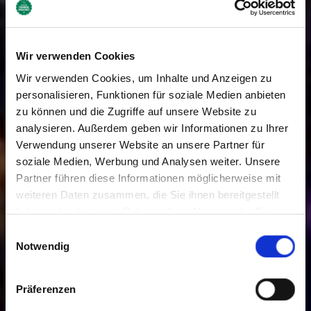
Wir verwenden Cookies
Wir verwenden Cookies, um Inhalte und Anzeigen zu
personalisieren, Funktionen für soziale Medien anbieten
zu können und die Zugriffe auf unsere Website zu
analysieren. Außerdem geben wir Informationen zu Ihrer
Verwendung unserer Website an unsere Partner für
soziale Medien, Werbung und Analysen weiter. Unsere
Partner führen diese Informationen möglicherweise mit
weiteren Daten zusammen, die Sie ihnen bereitgestellt
haben oder die sie im Rahmen Ihrer Nutzung der Dienste
gesammelt haben. Sie geben Einwilligung zu unseren
Einwilligungsauswahl
Cookies, wenn Sie unsere Webseite weiterhin nutzen.
Notwendig
Präferenzen