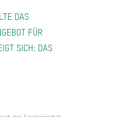
LTE DAS
NGEBOT FÜR
IGT SICH: DAS
d auch das Zusatzangebot