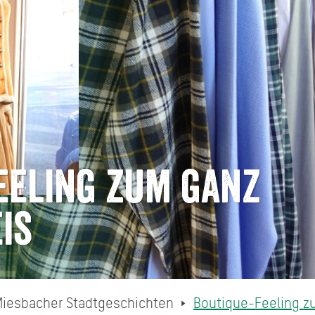
eeling zum ganz
is
Miesbacher Stadtgeschichten
Boutique-Feeling zu