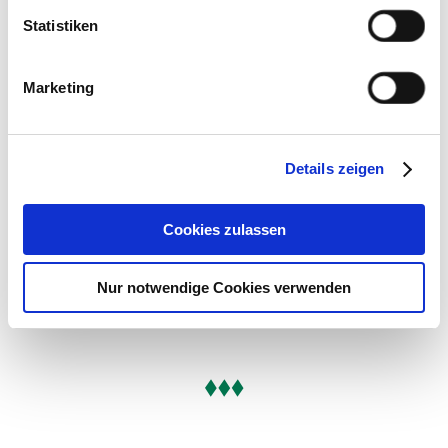
Statistiken
Große Karte öffnen
Marketing
SV Sportgaststätte
Frau Kiymet Derin
Details zeigen
Am Windfeld 42
83714
Miesbach
Cookies zulassen
Tel: +49 8025 281810
zur Homepage
E-Mail
Nur notwendige Cookies verwenden
jetzt Route planen