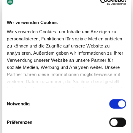
17:00 Uhr - 23:00 Uhr
Dienstag Ruhetag
Wir verwenden Cookies
Wir verwenden Cookies, um Inhalte und Anzeigen zu
personalisieren, Funktionen für soziale Medien anbieten
zu können und die Zugriffe auf unsere Website zu
analysieren. Außerdem geben wir Informationen zu Ihrer
Verwendung unserer Website an unsere Partner für
soziale Medien, Werbung und Analysen weiter. Unsere
Partner führen diese Informationen möglicherweise mit
weiteren Daten zusammen, die Sie ihnen bereitgestellt
haben oder die sie im Rahmen Ihrer Nutzung der Dienste
gesammelt haben. Sie geben Einwilligung zu unseren
Einwilligungsauswahl
Cookies, wenn Sie unsere Webseite weiterhin nutzen.
Notwendig
Präferenzen