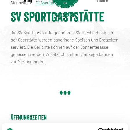
MENU
BUCHEN
Startseite
SV Sportgaststätte
SV Sportgaststätte
Startseite
SV Sportgaststätte
Miesbach
Die SV Sportgaststätte gehört zum SV Miesbach e.V.. In
der Gaststätte werden bayerische Speisen und Brotzeiten
serviert. Die Gerichte können auf der Sonnenterasse
gegessen werden. Zusätzlich stehen vier Kegelbahnen
zur Mietung bereit.
Öffnungszeiten
11:00 Uhr - 13:30 Uhr