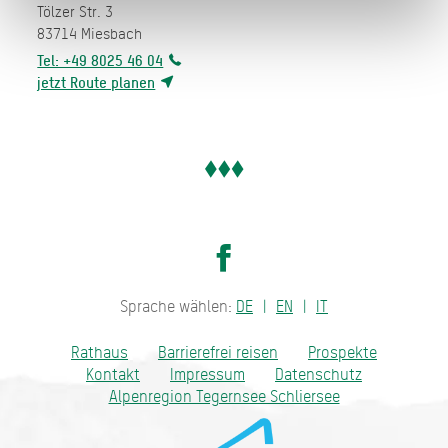
Tölzer Str. 3
83714
Miesbach
Tel: +49 8025 46 04
jetzt Route planen
Sprache wählen:
DE
EN
IT
Rathaus
Barrierefrei reisen
Prospekte
Kontakt
Impressum
Datenschutz
Alpenregion Tegernsee Schliersee
Bayern - traditionell anders