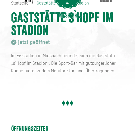
MENU
BUCHEN
Startseite
Gaststätte s`Hopf im Stadion
Gaststätte s`Hopf im Stadion
Startseite
Gaststätte s`Hopf im
Miesbach
Stadion
jetzt geöffnet
Im Eisstadion in Miesbach befindet sich die Gaststätte
„s`Hopf im Stadion". Die Sport-Bar mit gutbürgerlicher
Küche bietet zudem Monitore für Live-Übertragungen.
Öffnungszeiten