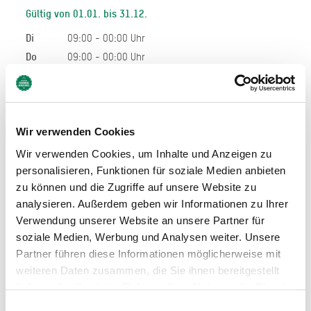
Gültig von 01.01. bis 31.12.
Di
09:00 - 00:00 Uhr
Do
09:00 - 00:00 Uhr
Fr
09:00 - 00:00 Uhr
Sa
09:00 - 00:00 Uhr
So
09:00 - 00:00 Uhr
Wir verwenden Cookies
Allgemeiner Hinweis:
Wir verwenden Cookies, um Inhalte und Anzeigen zu
Bei den hier angegeben Öffnungszeiten handelt es sich
personalisieren, Funktionen für soziale Medien anbieten
um die regulären Öffnungszeiten.
zu können und die Zugriffe auf unsere Website zu
Kurzfristige Änderungen sowie Urlaubszeiten erfahren Sie
auf der Homepage des Anbieters (siehe Link) oder
analysieren. Außerdem geben wir Informationen zu Ihrer
telefonisch unter der angegebenen Telefonnummer!
Verwendung unserer Website an unsere Partner für
Wir bitten um Verständnis.
soziale Medien, Werbung und Analysen weiter. Unsere
Partner führen diese Informationen möglicherweise mit
weiteren Daten zusammen, die Sie ihnen bereitgestellt
haben oder die sie im Rahmen Ihrer Nutzung der Dienste
gesammelt haben. Sie geben Einwilligung zu unseren
Einwilligungsauswahl