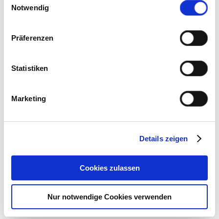
Cookies, wenn Sie unsere Webseite weiterhin nutzen.
Notwendig
Präferenzen
Statistiken
Marketing
Details zeigen
Cookies zulassen
Große Karte öffnen
Nur notwendige Cookies verwenden
s'Hopf im Eisstadion