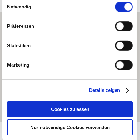
Einwilligungsauswahl
Cookies, wenn Sie unsere Webseite weiterhin nutzen.
Notwendig
Präferenzen
Statistiken
Marketing
Details zeigen
Cookies zulassen
Große Karte öffnen
Nur notwendige Cookies verwenden
Heimatmuseum